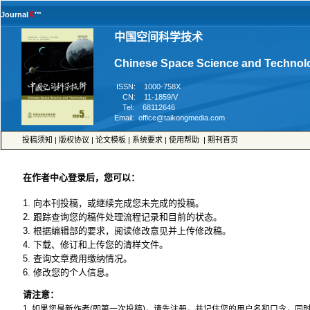
™
 ISSN: 1000-758X
 CN: 11-1859/V
 Tel: 68112646
 |
 |
 |
 |
 |