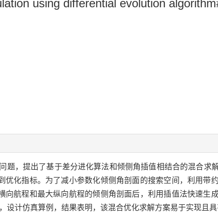
lation using differential evolution algorith
问题，提出了基于差分进化算法和倾侧角插值相结合的混合求
到优化指标。为了减小参数化倾侧角剖面的搜索空间，利用带
横向航程和最大纵向航程的倾侧角剖面后，利用插值法快速生
象，设计仿真算例，结果表明，该混合优化求解方案易于实现且