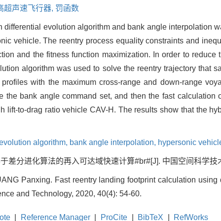
高超声速飞行器,
罚函数
differential evolution algorithm and bank angle interpolation w
rsonic vehicle. The reentry process equality constraints and ineq
tion and the fitness function maximization. In order to reduce
olution algorithm was used to solve the reentry trajectory that s
le profiles with the maximum cross-range and down-range voyag
the bank angle command set, and then the fast calculation of
h lift-to-drag ratio vehicle CAV-H. The results show that the hyb
l evolution algorithm,
bank angle interpolation,
hypersonic vehicl
于差分进化算法的再入可达域快速计算#br#[J]. 中国空间科学技术, 2020,
NG Panxing. Fast reentry landing footprint calculation using d
ence and Technology, 2020, 40(4): 54-60.
ote
|
Reference Manager
|
ProCite
|
BibTeX
|
RefWorks