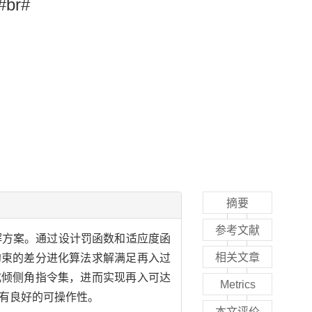
m#br#
摘要
参考文献
解方案。通过设计罚函数和适应度函
相关文章
约束的差分进化算法求解满足再入过
成倾侧角指令集，进而实现再入可达
Metrics
具有良好的可操作性。
本文评价