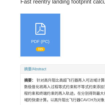
Fast reentry landing footprint calcu
PDF (PC)
315
摘要/Abstract
摘要：
针对高升阻比高超飞行器再入可达域计算
数极值化将再入过程等式约束和不等式约束添加
程约束和终端约束的再入轨迹。在分别得到最大
域的快速计算。以高升阻比飞行器CAVH为对