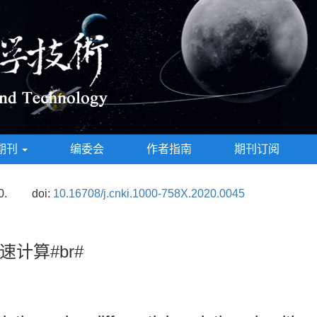
期刊
编委会
作者指南
期刊订阅
0.
doi:
10.16708/j.cnki.1000-758X.2020.0045
计算#br#