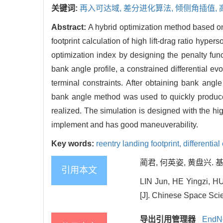
关键词:
再入可达域,
差分进化算法,
倾侧角插值,
Abstract:
A hybrid optimization method based on 
footprint calculation of high lift-drag ratio hype
optimization index by designing the penalty func
bank angle profile, a constrained differential ev
terminal constraints. After obtaining bank ang
bank angle method was used to quickly produce 
realized. The simulation is designed with the hig
implement and has good maneuverability.
Key words:
reentry landing footprint,
differentia
蔺君, 何英姿, 黄盘兴. 基
引用本文
LIN Jun, HE Yingzi, HUA
[J]. Chinese Space Sci
导出引用管理器
EndN