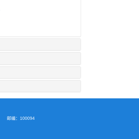
5
室）
邮编：100094