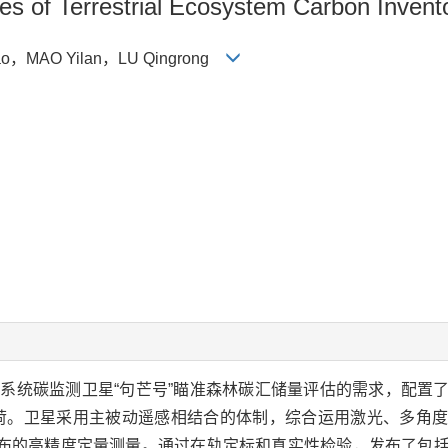
s of Terrestrial Ecosystem Carbon Inventor
ao，MAO Yilan，LU Qingrong
系统碳监测卫星“句芒号”瞄准森林碳汇储量评估的需求，配置
荷。卫星采用主被动遥感相结合的体制，综合运用激光、多角
布的高精度定量测量。通过在轨定标和真实性检验，发布了包