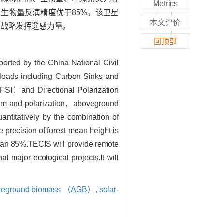
Metrics
的生物量反演精度优于85%。该卫星
本文评价
”战略发挥遥感力量。
回顶部
ted by the China National Civil
yloads including Carbon Sinks and
）and Directional Polarization
um and polarization，aboveground
itatively by the combination of
 precision of forest mean height is
than 85%.TECIS will provide remote
 major ecological projects.It will
veground biomass （AGB）,
solar-