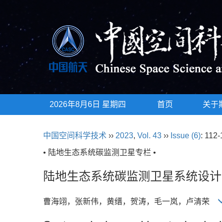
2026年8月6日 星期四
首页
关于
中国空间科学技术
››
2023
,
Vol. 43
››
Issue (6)
: 112-
• 陆地生态系统碳监测卫星专栏 •
陆地生态系统碳监测卫星系统设计
曹海翊，张新伟，黄缙，贺涛，毛一岚，卢清荣