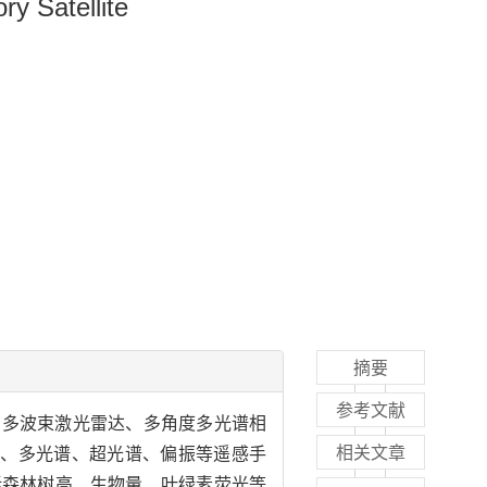
y Satellite
摘要
参考文献
了多波束激光雷达、多角度多光谱相
相关文章
度、多光谱、超光谱、偏振等遥感手
括森林树高、生物量、叶绿素荧光等