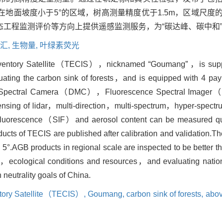
地面坡度小于5°的区域，树高测量精度优于1.5m，区域尺度
工程监测评价等方向上提供遥感监测服务，为“碳达峰、碳中和
汇,
生物量,
叶绿素荧光
Inventory Satellite（TECIS），nicknamed “Goumang” ，is suppor
luating the carbon sink of forests，and is equipped with 4 pa
pectral Camera（DMC），Fluorescence Spectral Imager（FSI
sing of lidar，multi-direction，multi-spectrum，hyper-spectr
orescence（SIF）and aerosol content can be measured quant
ucts of TECIS are published after calibration and validation.The
n 5°.AGB products in regional scale are inspected to be better 
k，ecological conditions and resources，and evaluating national
 neutrality goals of China.
ntory Satellite（TECIS）,
Goumang,
carbon sink of forests,
abo