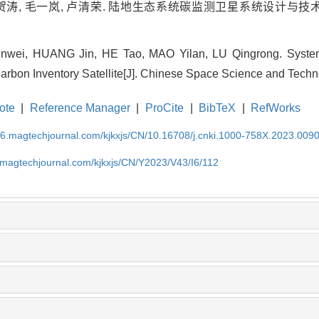
 贺涛, 毛一岚, 卢清荣. 陆地生态系统碳监测卫星系统设计与技术创新
wei, HUANG Jin, HE Tao, MAO Yilan, LU Qingrong. System 
arbon Inventory Satellite[J]. Chinese Space Science and Techn
ote
|
Reference Manager
|
ProCite
|
BibTeX
|
RefWorks
l26.magtechjournal.com/kjkxjs/CN/10.16708/j.cnki.1000-758X.2023.009
6.magtechjournal.com/kjkxjs/CN/Y2023/V43/I6/112