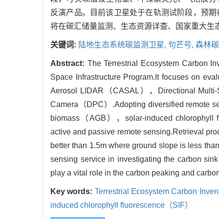
反演产品。目前该卫星处于在轨测试阶段，预期在
将在碳汇储量监测、生态资源详查、国家重大生态
关键词:
陆地生态系统碳监测卫星,
句芒号,
森林碳
Abstract:
The Terrestrial Ecosystem Carbon 
Space Infrastructure Program.It focuses on eva
Aerosol LIDAR（CASAL），Directional Multi-S
Camera（DPC）.Adopting diversified remote sen
biomass（AGB），solar-induced chlorophyll flu
active and passive remote sensing.Retrieval prod
better than 1.5m where ground slope is less tha
sensing service in investigating the carbon sin
play a vital role in the carbon peaking and carbon
Key words:
Terrestrial Ecosystem Carbon Inve
induced chlorophyll fluorescence（SIF）