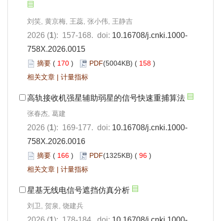
刘笑, 黄京梅, 王蕊, 张小伟, 王静吉
2026 (
1
): 157-168. doi:
10.16708/j.cnki.1000-
758X.2026.0015
摘要
(
170
)
PDF
(5004KB) (
158
)
相关文章
|
计量指标
高轨接收机强星辅助弱星的信号快速重捕算法
张春杰, 葛建
2026 (
1
): 169-177. doi:
10.16708/j.cnki.1000-
758X.2026.0016
摘要
(
166
)
PDF
(1325KB) (
96
)
相关文章
|
计量指标
星基无线电信号遮挡仿真分析
刘卫, 贺泉, 饶建兵
2026 (
1
): 178-184. doi:
10.16708/j.cnki.1000-