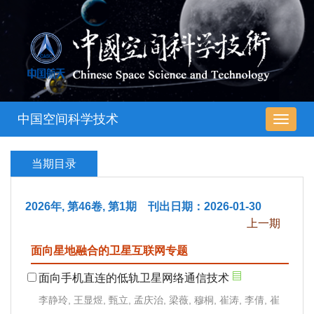
中国空间科学技术
导
航
切
当期目录
换
2026年, 第46卷, 第1期 刊出日期：2026-01-30
上一期
面向星地融合的卫星互联网专题
面向手机直连的低轨卫星网络通信技术
李静玲, 王显煜, 甄立, 孟庆治, 梁薇, 穆桐, 崔涛, 李倩, 崔