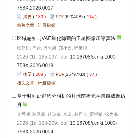
758X.2026.0017
摘要
(
180
)
PDF
(6204KB) (
114
)
相关文章
|
计量指标
区域感知与VAE量化隐藏的卫星图像压缩算法
张荔哲, 周诠, 肖化超, 郑小松, 呼延烺
2026 (
1
): 185-197. doi:
10.16708/j.cnki.1000-
758X.2026.0018
摘要
(
209
)
PDF
(26797KB) (
67
)
相关文章
|
计量指标
基于时间延迟积分相机的月球南极光学遥感成像仿
真
李孟灏, 陈跃庭, 伏瑞敏, 李奇, 杨居奎, 贾福娟, 徐之海
2026 (
1
): 198-209. doi:
10.16708/j.cnki.1000-
758X.2026.0004